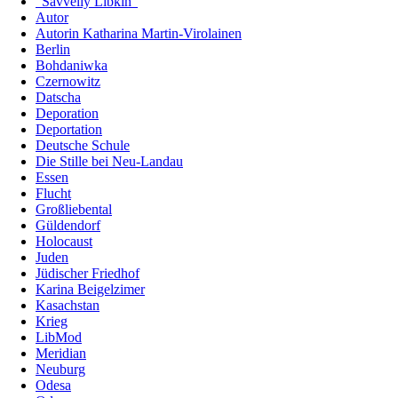
"Savveliy Libkin"
Autor
Autorin Katharina Martin-Virolainen
Berlin
Boh­da­niwka
Czernowitz
Datscha
Deporation
Deportation
Deutsche Schule
Die Stille bei Neu-Landau
Essen
Flucht
Großliebental
Güldendorf
Holocaust
Juden
Jüdischer Friedhof
Karina Beigelzimer
Kasachstan
Krieg
LibMod
Meridian
Neuburg
Odesa