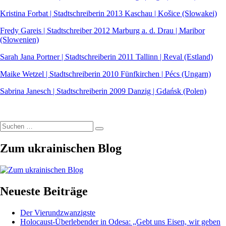
Kristina Forbat | Stadtschreiberin 2013 Kaschau | Košice (Slowakei)
Fredy Gareis | Stadtschreiber 2012 Marburg a. d. Drau | Maribor
(Slowenien)
Sarah Jana Portner | Stadtschreiberin 2011 Tallinn | Reval (Estland)
Maike Wetzel | Stadtschreiberin 2010 Fünfkirchen | Pécs (Ungarn)
Sabrina Janesch | Stadtschreiberin 2009 Danzig | Gdańsk (Polen)
Suchen
Suchen
nach:
Zum ukrainischen Blog
Neueste Beiträge
Der Vierundzwanzigste
Holocaust-Überlebender in Odesa: „Gebt uns Eisen, wir geben