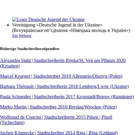
Vereinigung »Deutsche Jugend in der Ukraine«
(Всеукраїнське об’єднання «Німецька молодь в Україні»)
Zur Website
Bisherige Stadtschreiberstipendien
Alexandra Stahl | Stadtschreiberin Rijeka/St. Veit am Pflaum 2020
(Kroatien)
Marcel Krueger | Stadtschreiber 2019 Allenstein/Olsztyn (Polen)
Barbara Thériault | Stadtschreiberin 2018 Lemberg/Lwiw (Ukraine)
Paula Schneider | Stadtschreiberin 2017 Kronstadt/Brașov (Rumänien)
Marko Martin | Stadtschreiber 2016 Breslau/Wrocław (Polen)
Wolftraud de Concini | Stadtschreiberin 2015 Pilsen | Plzeň
(Tschechien)
Jochen Könnecke | Stadtschreiber 2014 Riga | Rīga (Lettland)