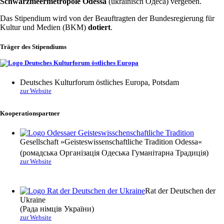
Schwarzmeermetropole Odessa
(ukrainisch Одеса) vergeben.
Das Stipendium wird von der Beauftragten der Bundesregierung für
Kultur und Medien (BKM)
dotiert
.
Träger des Stipendiums
Deutsches Kulturforum östliches Europa, Potsdam
zur Website
Kooperationspartner
Gesellschaft »Geisteswissenschaftliche Tradition Odessa«
(ромадська Організація Одеська Гуманітарна Традиція)
zur Website
Rat der Deutschen der
Ukraine
(Рада німців України)
zur Website