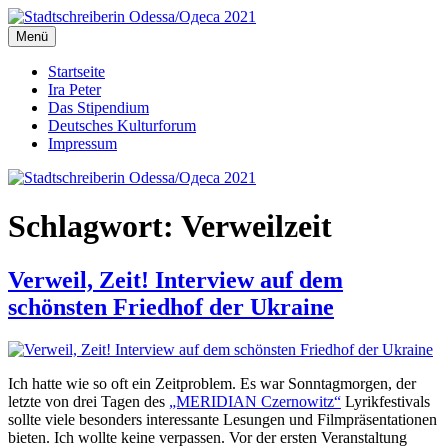
Zum
Inhalt
Menü
Stadtschreiberin Odessa/Одеса 2021
Stadtschreiberin Odessa/Одеса 2021
springen
Startseite
Ira Peter
Das Stipendium
Deutsches Kulturforum
Impressum
Schlagwort:
Verweilzeit
Verweil, Zeit! Interview auf dem
schönsten Friedhof der Ukraine
Ich hatte wie so oft ein Zeitproblem. Es war Sonntagmorgen, der
letzte von drei Tagen des
„MERIDIAN Czernowitz“
Lyrikfestivals
sollte viele besonders interessante Lesungen und Filmpräsentationen
bieten. Ich wollte keine verpassen. Vor der ersten Veranstaltung