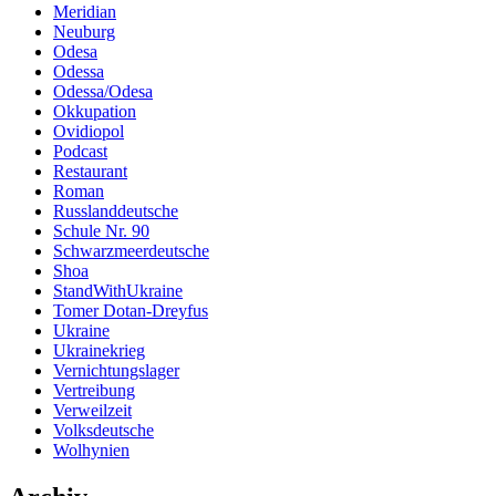
Meridian
Neuburg
Odesa
Odessa
Odessa/Odesa
Okkupation
Ovidiopol
Podcast
Restaurant
Roman
Russlanddeutsche
Schule Nr. 90
Schwarzmeerdeutsche
Shoa
StandWithUkraine
Tomer Dotan-Dreyfus
Ukraine
Ukrainekrieg
Vernichtungslager
Vertreibung
Verweilzeit
Volksdeutsche
Wolhynien