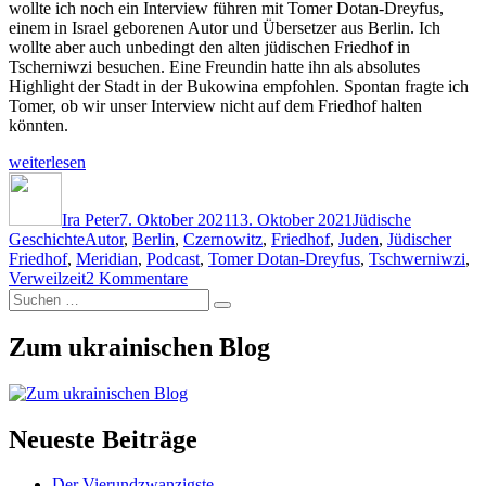
wollte ich noch ein Interview führen mit Tomer Dotan-Dreyfus,
einem in Israel geborenen Autor und Übersetzer aus Berlin. Ich
wollte aber auch unbedingt den alten jüdischen Friedhof in
Tscherniwzi besuchen. Eine Freundin hatte ihn als absolutes
Highlight der Stadt in der Bukowina empfohlen. Spontan fragte ich
Tomer, ob wir unser Interview nicht auf dem Friedhof halten
könnten.
„Verweil,
weiterlesen
Zeit!
Autor
Veröffentlicht
Kategorien
Interview
am
auf
Ira Peter
7. Oktober 2021
13. Oktober 2021
Jüdische
Schlagwörter
dem
Geschichte
Autor
,
Berlin
,
Czernowitz
,
Friedhof
,
Juden
,
Jüdischer
schönsten
Friedhof
,
Meridian
,
Podcast
,
Tomer Dotan-Dreyfus
,
Tschwerniwzi
,
zu
Friedhof
Verweilzeit
2 Kommentare
Suchen
Verweil,
der
Suchen
nach:
Zeit!
Ukraine“
Interview
Zum ukrainischen Blog
auf
dem
schönsten
Friedhof
der
Neueste Beiträge
Ukraine
Der Vierundzwanzigste