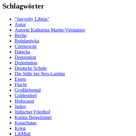
Schlagwörter
"Savveliy Libkin"
Autor
Autorin Katharina Martin-Virolainen
Berlin
Boh­da­niwka
Czernowitz
Datscha
Deporation
Deportation
Deutsche Schule
Die Stille bei Neu-Landau
Essen
Flucht
Großliebental
Güldendorf
Holocaust
Juden
Jüdischer Friedhof
Karina Beigelzimer
Kasachstan
Krieg
LibMod