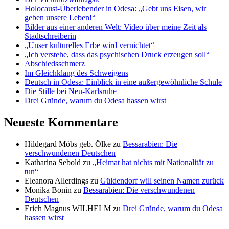
Holocaust-Überlebender in Odesa: „Gebt uns Eisen, wir
geben unsere Leben!“
Bilder aus einer anderen Welt: Video über meine Zeit als
Stadtschreiberin
„Unser kulturelles Erbe wird vernichtet“
„Ich verstehe, dass das psychischen Druck erzeugen soll“
Abschiedsschmerz
Im Gleichklang des Schweigens
Deutsch in Odesa: Einblick in eine außergewöhnliche Schule
Die Stille bei Neu-Karlsruhe
Drei Gründe, warum du Odesa hassen wirst
Neueste Kommentare
Hildegard Möbs geb. Ölke
zu
Bessarabien: Die
verschwundenen Deutschen
Katharina Sebold
zu
„Heimat hat nichts mit Nationalität zu
tun“
Eleanora Allerdings
zu
Güldendorf will seinen Namen zurück
Monika Bonin
zu
Bessarabien: Die verschwundenen
Deutschen
Erich Magnus WILHELM
zu
Drei Gründe, warum du Odesa
hassen wirst