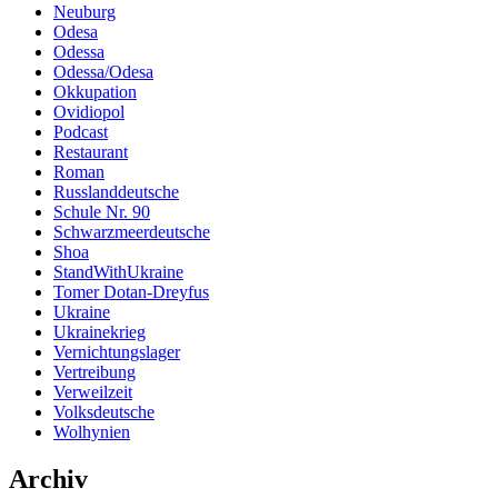
Neuburg
Odesa
Odessa
Odessa/Odesa
Okkupation
Ovidiopol
Podcast
Restaurant
Roman
Russlanddeutsche
Schule Nr. 90
Schwarzmeerdeutsche
Shoa
StandWithUkraine
Tomer Dotan-Dreyfus
Ukraine
Ukrainekrieg
Vernichtungslager
Vertreibung
Verweilzeit
Volksdeutsche
Wolhynien
Archiv