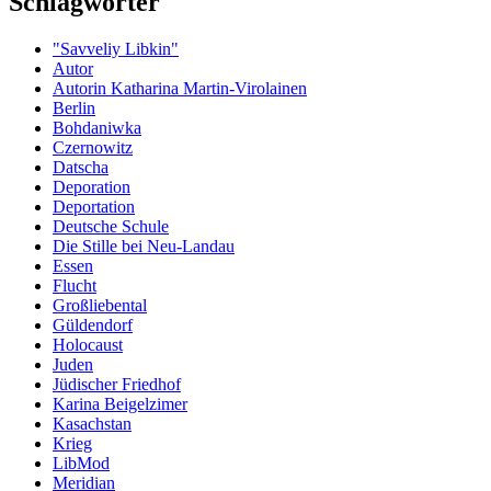
Schlagwörter
"Savveliy Libkin"
Autor
Autorin Katharina Martin-Virolainen
Berlin
Boh­da­niwka
Czernowitz
Datscha
Deporation
Deportation
Deutsche Schule
Die Stille bei Neu-Landau
Essen
Flucht
Großliebental
Güldendorf
Holocaust
Juden
Jüdischer Friedhof
Karina Beigelzimer
Kasachstan
Krieg
LibMod
Meridian