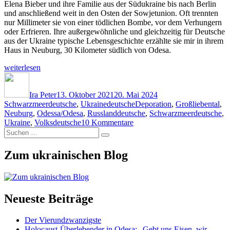
Elena Bieber und ihre Familie aus der Südukraine bis nach Berlin
und anschließend weit in den Osten der Sowjetunion. Oft trennten
nur Millimeter sie von einer tödlichen Bombe, vor dem Verhungern
oder Erfrieren. Ihre außergewöhnliche und gleichzeitig für Deutsche
aus der Ukraine typische Lebensgeschichte erzählte sie mir in ihrem
Haus in Neuburg, 30 Kilometer südlich von Odesa.
„Die
weiterlesen
unwahrscheinliche
Autor
Veröffentlicht
Kategorien
Heimkehr
am
einer
Ira Peter
13. Oktober 2021
20. Mai 2024
Schlagwörter
Schwarzmeerdeutschen“
Schwarzmeerdeutsche
,
Ukrainedeutsche
Deporation
,
Großliebental
,
Neuburg
,
Odessa/Odesa
,
Russlanddeutsche
,
Schwarzmeerdeutsche
,
zu
Ukraine
,
Volksdeutsche
10 Kommentare
Suchen
Die
Suchen
nach:
unwahrscheinliche
Heimkehr
Zum ukrainischen Blog
einer
Schwarzmeerdeutschen
Neueste Beiträge
Der Vierundzwanzigste
Holocaust-Überlebender in Odesa: „Gebt uns Eisen, wir