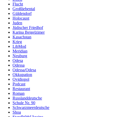
Flucht
Großliebental
Güldendorf
Holocaust
Juden
Jüdischer Friedhof
Karina Beigelzimer
Kasachstan
Krieg
LibMod
Meridian
Neuburg
Odesa
Odessa
Odessa/Odesa
Okkupation
Ovidiopol
Podcast
Restaurant
Roman
Russlanddeutsche
Schule Nr. 90
Schwarzmeerdeutsche
Shoa
StandWithUkraine