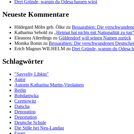
Drei Gründe, warum du Odesa hassen wirst
Neueste Kommentare
Hildegard Möbs geb. Ölke
zu
Bessarabien: Die verschwunden
Katharina Sebold
zu
„Heimat hat nichts mit Nationalität zu tun
Eleanora Allerdings
zu
Güldendorf will seinen Namen zurück
Monika Bonin
zu
Bessarabien: Die verschwundenen Deutsche
Erich Magnus WILHELM
zu
Drei Gründe, warum du Odesa ha
Schlagwörter
"Savveliy Libkin"
Autor
Autorin Katharina Martin-Virolainen
Berlin
Boh­da­niwka
Czernowitz
Datscha
Deporation
Deportation
Deutsche Schule
Die Stille bei Neu-Landau
Essen