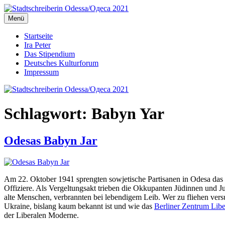
Zum
Inhalt
Menü
Stadtschreiberin Odessa/Одеса 2021
Stadtschreiberin Odessa/Одеса 2021
springen
Startseite
Ira Peter
Das Stipendium
Deutsches Kulturforum
Impressum
Schlagwort:
Babyn Yar
Odesas Babyn Jar
Am 22. Oktober 1941 sprengten sowjetische Partisanen in Odesa das 
Offiziere. Als Vergeltungsakt trieben die Okkupanten Jüdinnen und 
alte Menschen, verbrannten bei lebendigem Leib. Wer zu fliehen ver
Ukraine, bislang kaum bekannt ist und wie das
Berliner Zentrum Lib
der Liberalen Moderne.