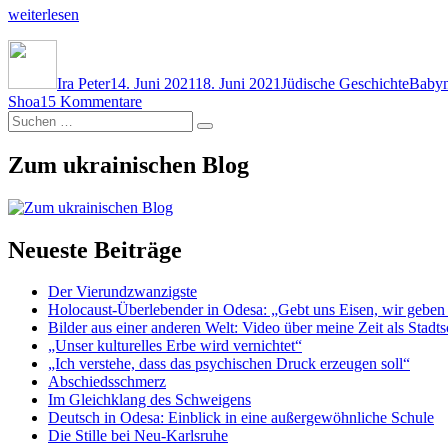
„Odesas
weiterlesen
Babyn
Autor
Veröffentlicht
Kategorien
Schla
Jar“
am
Ira Peter
14. Juni 2021
18. Juni 2021
Jüdische Geschichte
Babyn
zu
Shoa
15 Kommentare
Suchen
Odesas
Suchen
nach:
Babyn
Jar
Zum ukrainischen Blog
Neueste Beiträge
Der Vierundzwanzigste
Holocaust-Überlebender in Odesa: „Gebt uns Eisen, wir geben
Bilder aus einer anderen Welt: Video über meine Zeit als Stadts
„Unser kulturelles Erbe wird vernichtet“
„Ich verstehe, dass das psychischen Druck erzeugen soll“
Abschiedsschmerz
Im Gleichklang des Schweigens
Deutsch in Odesa: Einblick in eine außergewöhnliche Schule
Die Stille bei Neu-Karlsruhe