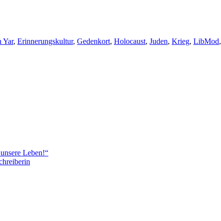
gwörter
 Yar
,
Erinnerungskultur
,
Gedenkort
,
Holocaust
,
Juden
,
Krieg
,
LibMod
 unsere Leben!“
chreiberin