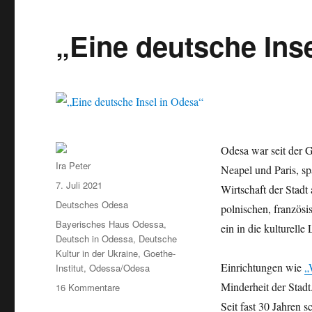
„Eine deutsche Ins
Odesa war seit der G
Autor
Ira Peter
Neapel und Paris, s
Veröffentlicht
7. Juli 2021
Wirtschaft der Stad
am
Kategorien
Deutsches Odesa
polnischen, französi
Schlagwörter
Bayerisches Haus Odessa
,
ein in die kulturell
Deutsch in Odessa
,
Deutsche
Kultur in der Ukraine
,
Goethe-
Einrichtungen wie
„
Institut
,
Odessa/Odesa
Minderheit der Stad
zu
16 Kommentare
„Eine
Seit fast 30 Jahren 