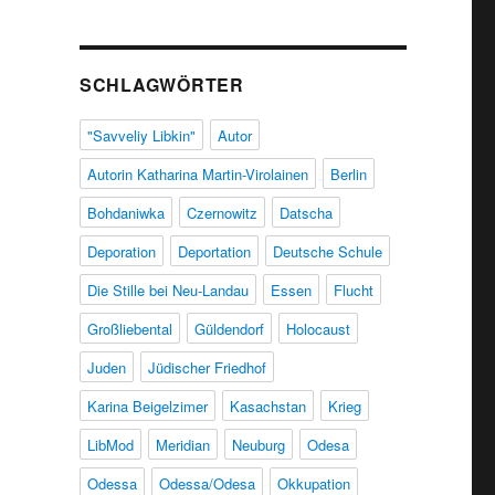
SCHLAGWÖRTER
"Savveliy Libkin"
Autor
Autorin Katharina Martin-Virolainen
Berlin
Boh­da­niwka
Czernowitz
Datscha
Deporation
Deportation
Deutsche Schule
Die Stille bei Neu-Landau
Essen
Flucht
Großliebental
Güldendorf
Holocaust
Juden
Jüdischer Friedhof
Karina Beigelzimer
Kasachstan
Krieg
LibMod
Meridian
Neuburg
Odesa
Odessa
Odessa/Odesa
Okkupation