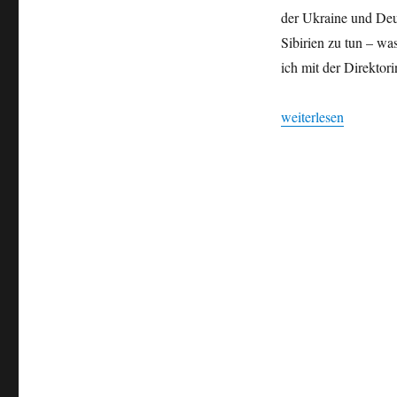
deutsche
der Ukraine und Deu
Insel
Sibirien zu tun – wa
in
Odesa“
ich mit der Direktor
„„Eine deutsche Inse
weiterlesen