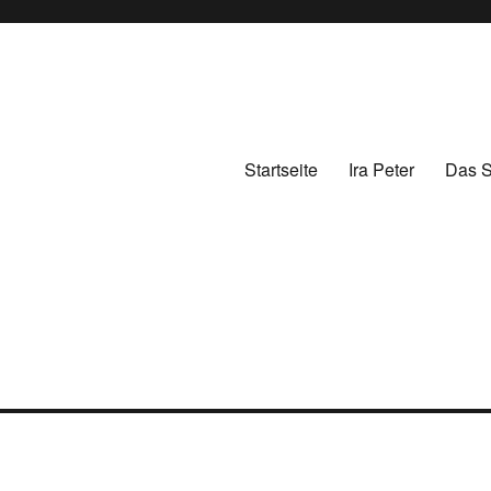
Startseite
Ira Peter
Das S
Одеса 2021